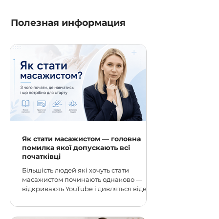
Полезная информация
Як стати масажистом — головна
помилка якої допускають всі
початківці
Більшість людей які хочуть стати
масажистом починають однаково —
відкривають YouTube і дивляться відео.
Логіка зрозуміла: безкоштовно,
доступно, можна вчитись у зручний час.
Але саме тут і закладається перша і