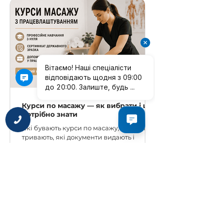
найдорожча помилка. Масаж — це не
техніка яку можна засвоїти очима. Це
навичка рук. І єдиний спосіб її
поставити — це живий зворотній зв'язок
від викладача який фізично показує як
лягає долоня, який кут тиску, яка
глибина і швидкість руху. Жодне відео
це не передає. Сам
Курси по масажу — як вибрати і що
потрібно знати
МИ НА
ЗВ'ЯЗКУ
Які бувають курси по масажу, скільки
тривають, які документи видають і
скільки можна заробляти після
навчання. Практичний гайд для тих хто
обирає.