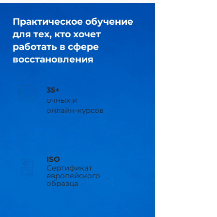
Практическое обучение
для тех, кто хочет
работать в сфере
восстановления
35+
очных и
онлайн-курсов
ISO
Сертификат
европейского
образца