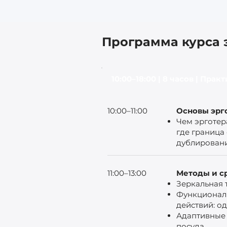
Программа курса 
10:00–18:00 | 8 часов | Пра
10:00–11:00
Основы эрг
Чем эрготер
где граница
дублировани
11:00–13:00
Методы и с
Зеркальная 
Функциональ
действий: од
Адаптивные 
посуда.