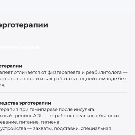
эрготерапии
ктический модуль
отерапии
апевт отличается от физтерапевта и реабилитолога —
 ответственности и как работать в одной команде без
я.
редства эрготерапии
терапия при гемипарезе после инсульта.
ный тренинг ADL — отработка реальных бытовых
евание, питание, гигиена.
устройства — захваты, подставки, специальная