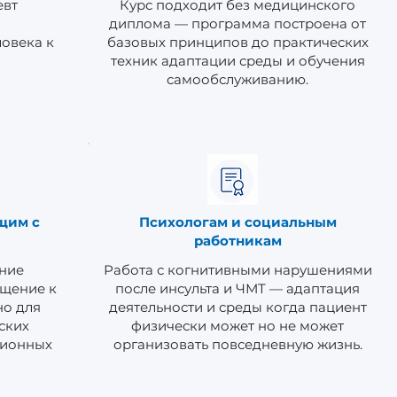
евт
Курс подходит без медицинского
диплома — программа построена от
ловека к
базовых принципов до практических
техник адаптации среды и обучения
самообслуживанию.
щим с
Психологам и социальным
работникам
ение
Работа с когнитивными нарушениями
щение к
после инсульта и ЧМТ — адаптация
но для
деятельности и среды когда пациент
ских
физически может но не может
ционных
организовать повседневную жизнь.