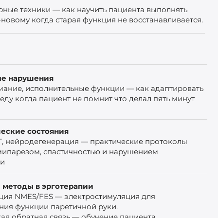
ные техники — как научить пациента выполнять
-новому когда старая функция не восстанавливается.
ые нарушения
мание, исполнительные функции — как адаптировать
реду когда пациент не помнит что делал пять минут
еские состояния
Т, нейродегенерация — практические протоколы
мипарезом, спастичностью и нарушением
ии
 методы в эрготерапии
ция NMES/FES — электростимуляция для
ния функции паретичной руки.
ая обратная связь — обучение пациента