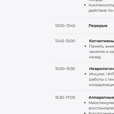
Компенсатор
действие по
13:00–13:45
Перерыв
13:45–15:00
Когнитивн
Память, вни
занятия и с
назад.
15:00–15:30
Неврологич
Инсульт, ЧМ
работы с ге
координац
15:30–17:00
Аппаратные
Миостимуля
восстановле
Биологическ