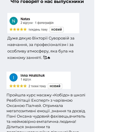
Что говорят о нас выпускники
Дуже дякую Вікторії Суворовій за
навчання, за професіоналізм і за
особливу атмосферу, яка була на
кожному занняті. 🥰🔥
Пройшла курс масажу «Кобідо» в школі
Реабілітації Експерт» з чарівною
Оксаною Палчей. Отримала
мегапозитивні емоції ,знання та досвід.
Пані Оксана чудовий фахівець,вчитель
та неймовірно емпатична людина!
Ділиться знаннями та