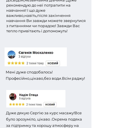
досвідом,незвичайна дівчина! Дуже
рекомендую до неї потрапити на
навчання! І що дуже
важливо,навіть,після закінчення
навчання Ви завжди можете звернутися
з питаннями чи порадою! Завжди Вас
тепло привітають і допоможуть!
Мені дуже сподобалось!
Професійно,цікаво,без води.Всім раджу!
Дуже дякую Сергію за курс масажу!
Все
було зрозуміло, цікаво .
Окрема подяка
за підтримку та хорошу атмосферу на