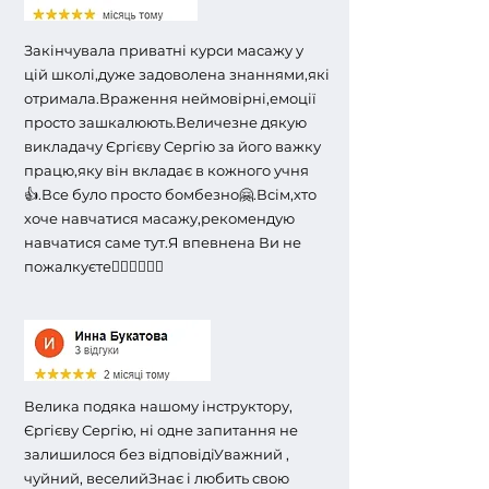
Закінчувала приватні курси масажу у
цій школі,дуже задоволена знаннями,які
отримала.
Враження неймовірні,емоції
просто зашкалюють.
Величезне дякую
викладачу Єргієву Сергію за його важку
працю,яку він вкладає в кожного учня
👍.Все було просто бомбезно🤗.Всім,хто
хоче навчатися масажу,рекомендую
навчатися саме тут.Я впевнена Ви не
пожалкуєте👍🏼👍🏼👍🏼
Велика подяка нашому інструктору,
Єргієву Сергію, ні одне запитання не
залишилося без відповіді
Уважний ,
чуйний, веселий
Знає і любить свою