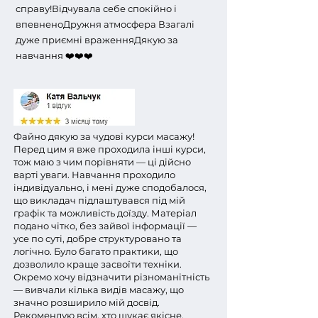
справу!
Відчувала себе спокійно і
впевнено
Дружня атмосфера Взагалі
дуже приємні враження
Дякую за
навчання ❤️❤️❤️
Файно дякую за чудові курси масажу!
Перед цим я вже проходила інші курси,
тож маю з чим порівняти — ці дійсно
варті уваги. Навчання проходило
індивідуально, і мені дуже сподобалося,
що викладач підлаштувався під мій
графік та можливість доїзду. Матеріал
подано чітко, без зайвої інформації —
усе по суті, добре структуровано та
логічно. Було багато практики, що
дозволило краще засвоїти техніки.
Окремо хочу відзначити різноманітність
— вивчали кілька видів масажу, що
значно розширило мій досвід.
Рекомендую всім, хто шукає якісне,