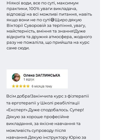
Ніякої води, все по суті, максимум
практики, 100% уваги викладача,
відповіді на всі можливі питання, навіть
якщо вони не по суті😅
Щиро дякую
Вікторії Суворовій за терпіння, увагу,
майстерність, вміння та знання!
Дуже
відкрита та дружня атмосфера, жодного
разу не пожаліла, що прийшла на курс
саме сюди.
Всім добра!
Закінчила курс з фізтерапіі
та ерготерапіі у Школі реабілітації
«Експерт».
Дуже сподобалось. Супер!
Дякую за хороше професійне
викладання, за якісне навчання та
можливість супроводу після
навчання.
Дякую інструктору Юрію за