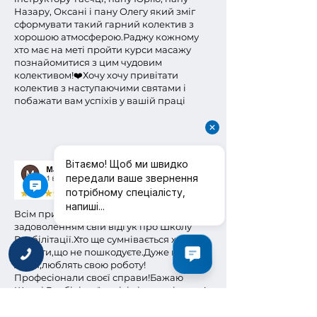
Назару, Оксані і пану Олегу який зміг
сформувати такий гарний колектив з
хорошою атмосферою.
Раджу кожному
хто має на меті пройти курси масажу
познайомитися з цим чудовим
колективом!❤️
Хочу хочу привітати
колектив з наступаючими святами і
побажати вам успіхів у вашій праці
Всім привіт.Хочу залишити з великим
задоволенням свій відгук про Школу
Реабілітації.Хто ще сумнівається хочу
сказати,що не пошкодуєте.Дуже приємні
люди,люблять свою роботу!
Професіонали своєї справи!Бажаю
Школі Реабілітацї успіхів і процвітання!