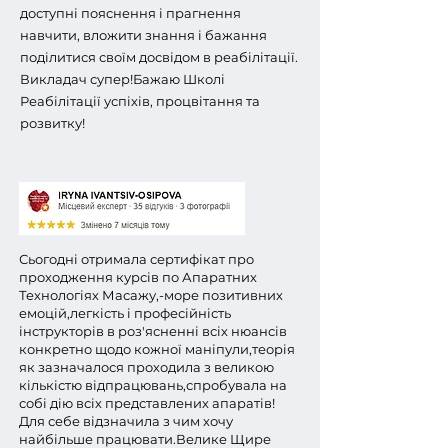
доступні пояснення і прагнення
навчити, вложити знання і бажання
поділитися своїм досвідом в реабілітації.
Викладач супер!
Бажаю Школі
Реабілітації успіхів, процвітання та
розвитку!
Сьогодні отримала сертифікат про
проходження курсів по Апаратних
Технологіях Масажу,-море позитивних
емоцій,легкість і професійність
інструкторів в роз'ясненні всіх нюансів
конкретно щодо кожної маніпули,теорія
як зазначалося проходила з великою
кількістю відпрацювань,спробувала на
собі дію всіх представлених апаратів!
Для себе відзначила з чим хочу
найбільше працювати.Велике Щире