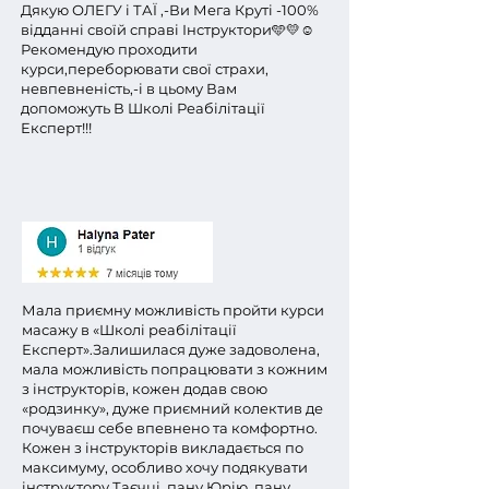
Дякую ОЛЕГУ і ТАЇ ,-Ви Мега Круті -100%
відданні своїй справі Інструктори🩵💛☺️
Рекомендую проходити
курси,переборювати свої страхи,
невпевненість,-і в цьому Вам
допоможуть В Школі Реабілітації
Експерт!!!
Мала приємну можливість пройти курси
масажу в «Школі реабілітації
Експерт».
Залишилася дуже задоволена,
мала можливість попрацювати з кожним
з інструкторів, кожен додав свою
«родзинку», дуже приємний колектив де
почуваєш себе впевнено та комфортно.
Кожен з інструкторів викладається по
максимуму, особливо хочу подякувати
інструктору Таєчці, пану Юрію, пану