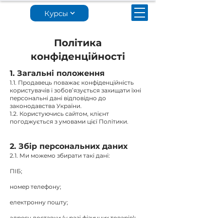
Курсы
Політика
конфіденційності
1. Загальні положення
1.1. Продавець поважає конфіденційність
користувачів і зобов’язується захищати їхні
персональні дані відповідно до
законодавства України.
1.2. Користуючись сайтом, клієнт
погоджується з умовами цієї Політики.
2. Збір персональних даних
2.1. Ми можемо збирати такі дані:
ПІБ;
номер телефону;
електронну пошту;
адресу доставки (у разі фізичних товарів);