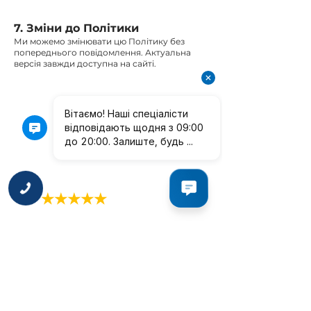
7. Зміни до Політики
Ми можемо змінювати цю Політику без
попереднього повідомлення. Актуальна
версія завжди доступна на сайті.
Лицензированный учебный центр в
сфере массажа и реабилитации.
5.0
★★★★★
на основе 115 отзывов
Курсы:
Оборудование:
Массаж
Коррекция фигуры
Реабилитация
Косметологическое
Физическая терапия
Физиотерапии