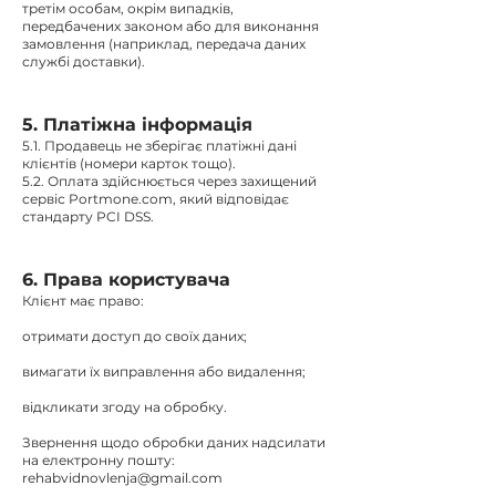
третім особам, окрім випадків,
передбачених законом або для виконання
замовлення (наприклад, передача даних
службі доставки).
5. Платіжна інформація
5.1. Продавець не зберігає платіжні дані
клієнтів (номери карток тощо).
5.2. Оплата здійснюється через захищений
сервіс Portmone.com, який відповідає
стандарту PCI DSS.
6. Права користувача
Клієнт має право:
отримати доступ до своїх даних;
вимагати їх виправлення або видалення;
відкликати згоду на обробку.
Звернення щодо обробки даних надсилати
на електронну пошту:
rehabvidnovlenja@gmail.com