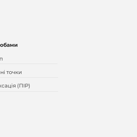
лобами
п
ні точки
сація (ПІР)