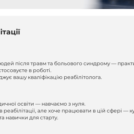
ітації
юдей після травм та больового синдрому — практ
тосовуєте в роботі.
джує вашу кваліфікацію реабілітолога.
ичної освіти — навчаємо з нуля.
 в реабілітації, але хоче працювати в цій сфері — к
та навички для старту.