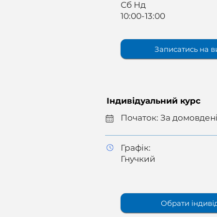
Сб Нд
10:00-13:00
Записатись на в
Індивідуальний курс
Початок: За домовден
Графік:
Гнучкий
Обрати індиві