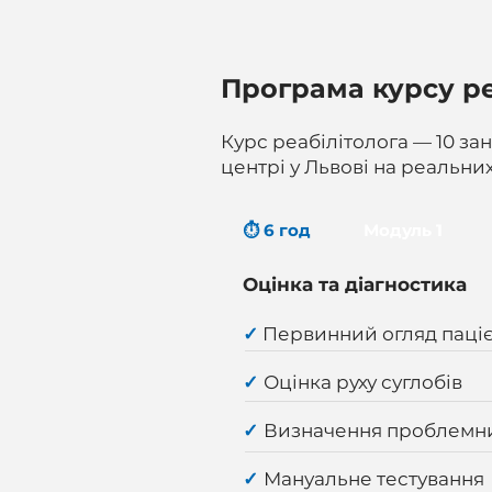
Програма курсу ре
Курс реабілітолога — 10 за
центрі у Львові на реальни
⏱ 6 год
Модуль 1
Оцінка та діагностика
✓
Первинний огляд паці
✓
Оцінка руху суглобів
✓
Визначення проблемни
✓
Мануальне тестування