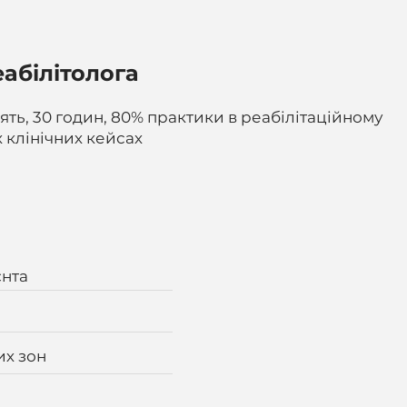
абілітолога
нять, 30 годин, 80% практики в реабілітаційному
х клінічних кейсах
єнта
х зон