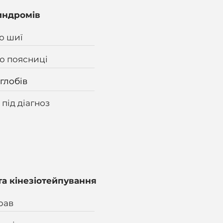
синдромів
ю шиї
ю поясниці
глобів
під діагноз
та кінезіотейпування
рав