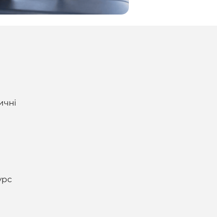
ичні
урс