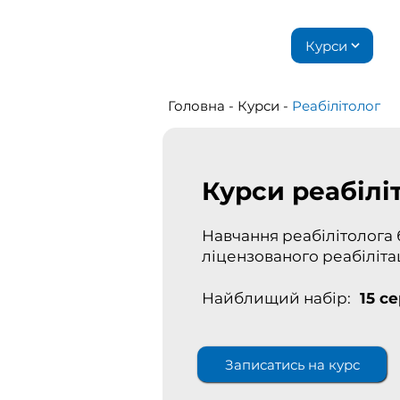
Курси
Головна
-
Курси
-
Реабілітолог
Курси реабілі
Навчання реабілітолога 
ліцензованого реабіліт
Найблищий набір:
15 с
Записатись на курс