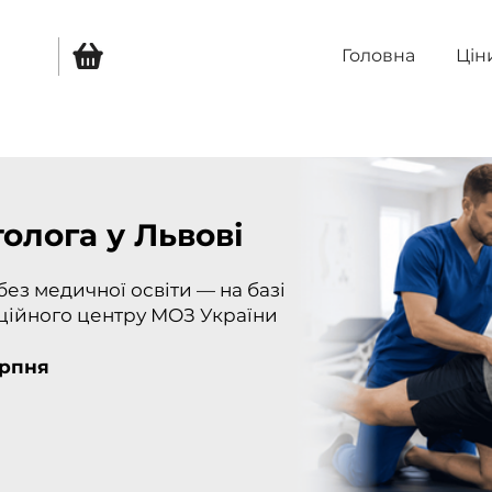
Головна
Цін
толога
у Львові
без медичної освіти — на базі
аційного центру МОЗ України
ерпня