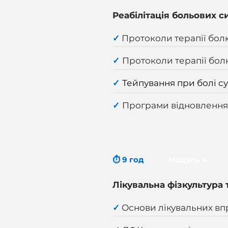
Реабілітація больових 
✓
Протоколи терапії бол
✓
Протоколи терапії бол
✓
Тейпування при болі су
✓
Програми відновлення 
⏱ 9 год
Модуль 4
Лікувальна фізкультура 
✓
Основи лікувальних вп