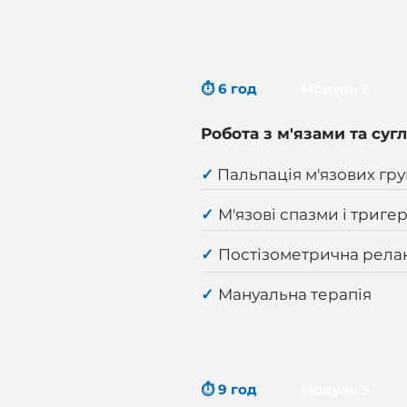
⏱ 6 год
Модуль 2
Робота з м'язами та суг
✓
Пальпація м'язових гру
✓
М'язові спазми і тригер
✓
Постізометрична релак
✓
Мануальна терапія
⏱ 9 год
Модуль 3