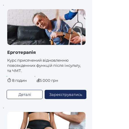
Ерготерапія
Курс присячений відновленню
повсякденних функцій після інсульту,
та ЧМТ.
⏱
8 годин
💰5 000 грн
Деталі
Зареєструватись