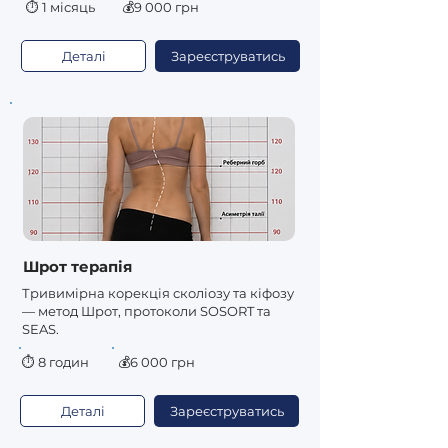
⏱
1 місяць
💰9 000 грн
Деталі
Зареєструватись
Шрот терапія
Тривимірна корекція сколіозу та кіфозу
— метод Шрот, протоколи SOSORT та
SEAS.
⏱
8 годин
💰6 000 грн
Деталі
Зареєструватись