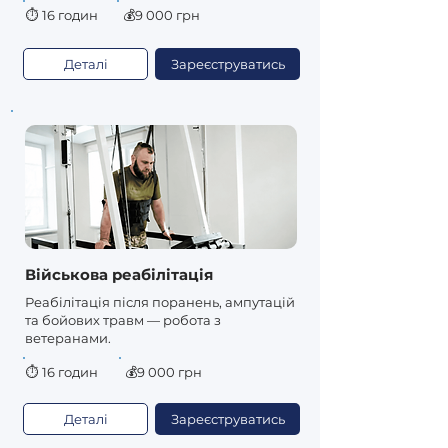
⏱
16 годин
💰9 000 грн
Деталі
Зареєструватись
Військова реабілітація
Реабілітація після поранень, ампутацій
та бойових травм — робота з
ветеранами.
⏱
16 годин
💰9 000 грн
Деталі
Зареєструватись