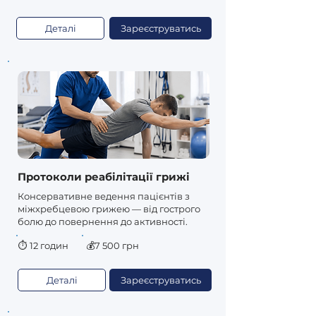
Деталі
Зареєструватись
Протоколи реабілітації грижі
Консервативне ведення пацієнтів з
міжхребцевою грижею — від гострого
болю до повернення до активності.
⏱
12 годин
💰7 500 грн
Деталі
Зареєструватись