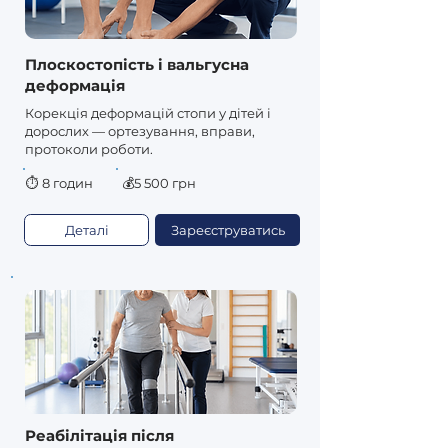
Плоскостопість і вальгусна
деформація
Корекція деформацій стопи у дітей і
дорослих — ортезування, вправи,
протоколи роботи.
⏱
8 годин
💰5 500 грн
Деталі
Зареєструватись
Реабілітація після