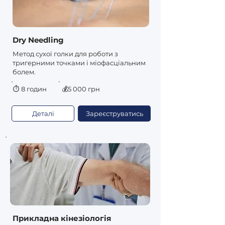
Dry Needling
Метод сухої голки для роботи з
тригерними точками і міофасціальним
болем.
⏱
8 годин
💰5 000 грн
Деталі
Зареєструватись
Прикладна кінезіологія