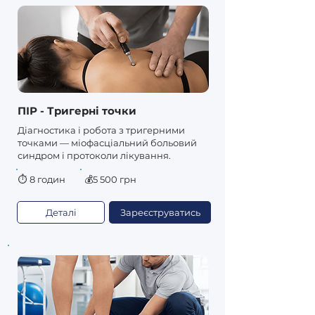
ПІР - Тригерні точки
Діагностика і робота з тригерними
точками — міофасціальний больовий
синдром і протоколи лікування.
⏱
8 годин
💰5 500 грн
Деталі
Зареєструватись