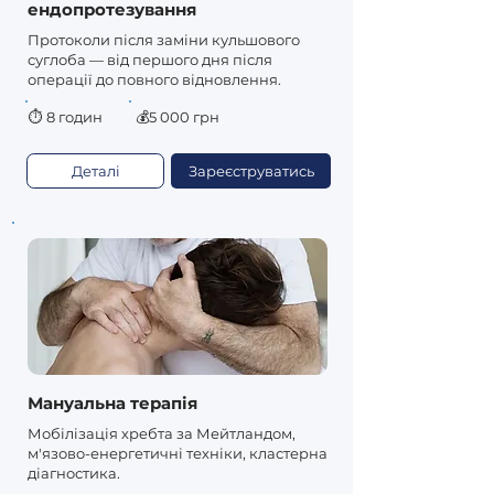
ендопротезування
Протоколи після заміни кульшового
суглоба — від першого дня після
операції до повного відновлення.
⏱
8 годин
💰5 000 грн
Деталі
Зареєструватись
Мануальна терапія
Мобілізація хребта за Мейтландом,
м'язово-енергетичні техніки, кластерна
діагностика.