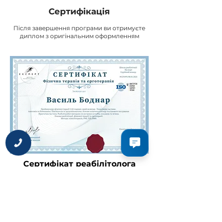
Сертифікація
Після завершення програми ви отримуєте
диплом з оригінальним оформленням
Сертифікат реабілітолога
Диплом з оригінальним
оформленням, захищений
авторським правом. Випускається
двома мовами (UA/EN) і
приймається для офіційної праці в