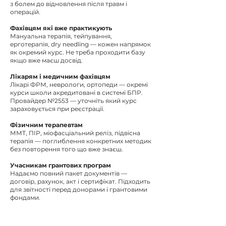
з болем до відновлення після травм і
операцій.
Фахівцям які вже практикують
Мануальна терапія, тейпування,
ерготерапія, dry needling — кожен напрямок
як окремий курс. Не треба проходити базу
якщо вже маєш досвід.
Лікарям і медичним фахівцям
Лікарі ФРМ, неврологи, ортопеди — окремі
курси школи акредитовані в системі БПР.
Провайдер №2553 — уточніть який курс
зараховується при реєстрації.
Фізичним терапевтам
ММТ, ПІР, міофасціальний реліз, підвісна
терапія — поглиблення конкретних методик
без повторення того що вже знаєш.
Учасникам грантових програм
Надаємо повний пакет документів —
договір, рахунок, акт і сертифікат. Підходить
для звітності перед донорами і грантовими
фондами.