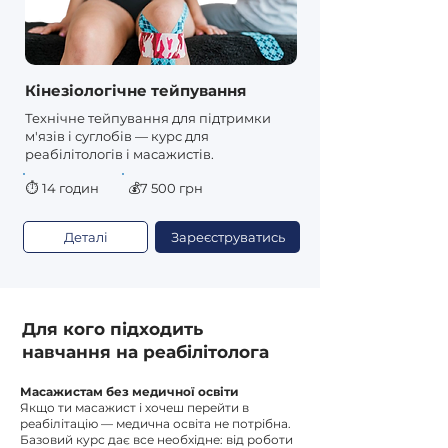
Кінезіологічне тейпування
Технічне тейпування для підтримки
м'язів і суглобів — курс для
реабілітологів і масажистів.
⏱
14 годин
💰7 500 грн
Деталі
Зареєструватись
Для кого підходить
навчання на реабілітолога
Масажистам без медичної освіти
Якщо ти масажист і хочеш перейти в
реабілітацію — медична освіта не потрібна.
Базовий курс дає все необхідне: від роботи