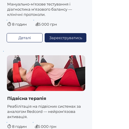
Мануально-м'язове тестування і
діагностика м'язового балансу —
клінічні протоколи.
⏱
8 годин
💰5 000 грн
Деталі
Зареєструватись
Підвісна терапія
Реабілітація на підвісних системах за
аналогом Redcord — нейром'язова
активація.
⏱
8 годин
💰5 000 грн