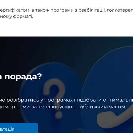
ертифікатом, а також програми з реабілітації, голкотерапі
йному форматі.
а порада?
 розібратись у програмах і підібрати оптимальни
 номер — ми зателефонуємо найближчим часом.
ьтація