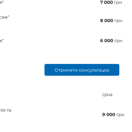
я"
7 000
грн
саж"
8 000
грн
ж"
6 000
грн
Отримати консультацію
Ціна
ія та
9 000
грн