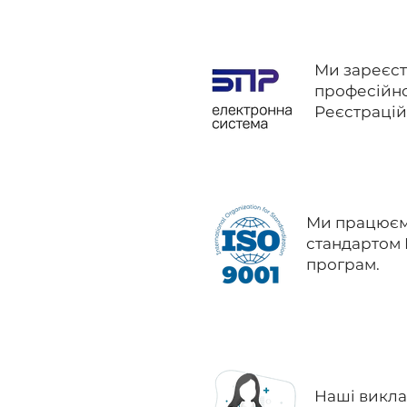
Ми зареєст
професійно
Реєстрацій
Ми працюємо
стандартом I
програм.
Наші виклад