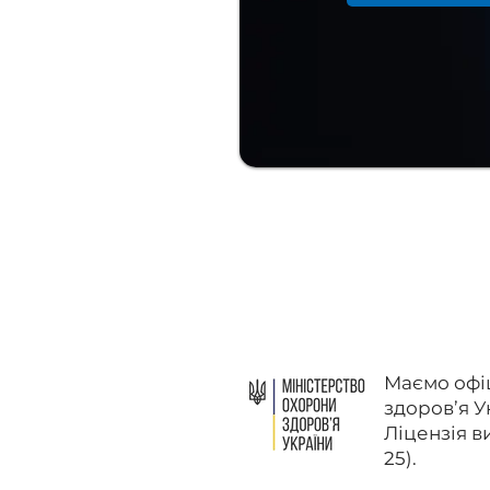
Маємо офіц
здоров’я У
Ліцензія в
25).