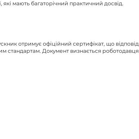
ї, які мають багаторічний практичний досвід.
скник отримує офіційний сертифікат, що відповід
м стандартам. Документ визнається роботодавцями
Курси:
Обладнання:
Масаж
Ударно хвильова терапія
Реабілітація
Фізіотерапевтичне