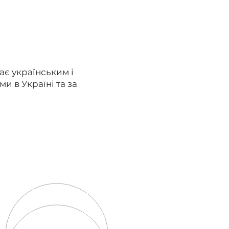
ає українським і
 в Україні та за
Контакти:
38 (
068)
960
-02-33
rehabvidnovlenja@gmail.com