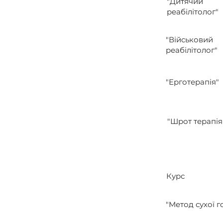
"Дитячий
реабілітолог"
"Військовий
реабілітолог"
"Ерготерапія"
"Шрот терапія
Курс
"Метод сухої г