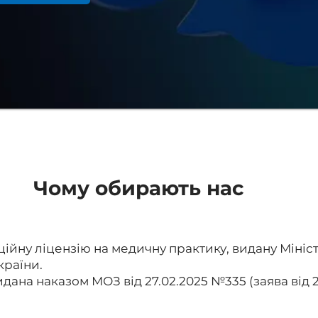
Чому обирають нас
ійну ліцензію на медичну практику, видану Міні
країни.
идана наказом МОЗ від 27.02.2025 №335 (заява від 