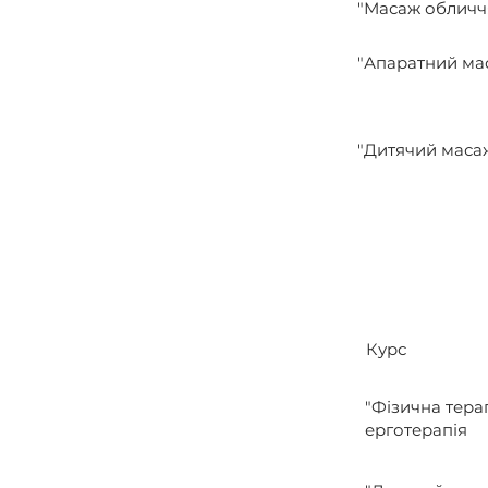
"Масаж обличч
"Апаратний ма
"Дитячий маса
Курс
"Фізична терап
ерготерапія