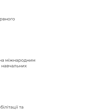
ервного
ена міжнародним
ь навчальних
ілітації та