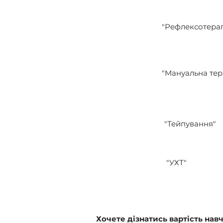
"Рефлексотерап
"Мануальна тер
"Тейпування"
"УХТ"
Хочете дізнатись вартість нав