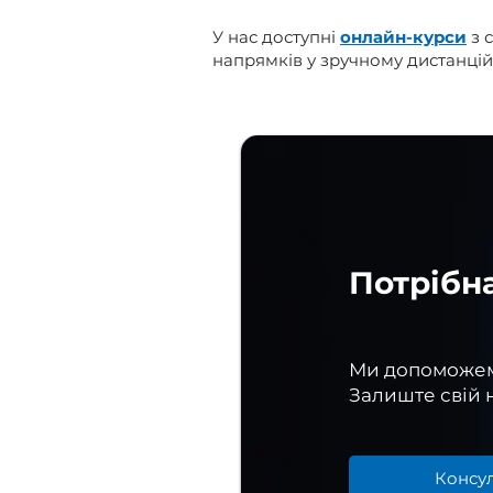
У нас доступні
онлайн-курси
з с
напрямків у зручному дистанці
Потрібн
Ми допоможемо
Залиште свій
Консул