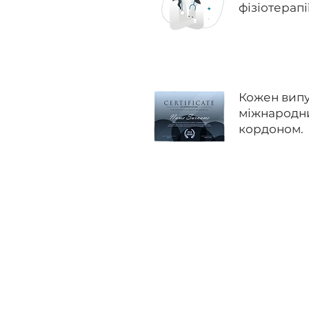
фізіотерапі
Кожен випу
міжнародни
кордоном.
Ліцензований навчальний
центр у сфері масажу,
реабілітації та фізичної терапії.