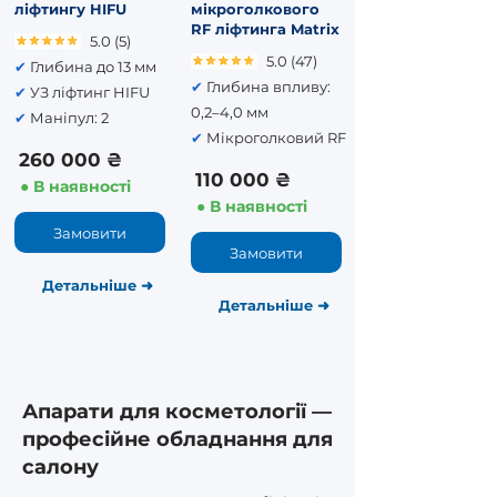
ліфтингу HIFU
мікроголкового
RF ліфтинга Matrix
5.0 (5)
5.0 (47)
✔
Глибина до 13 мм
✔
Глибина впливу:
✔
УЗ ліфтинг HIFU
0,2–4,0 мм
✔
Маніпул: 2
✔
Мікроголковий RF
260 000 ₴
110 000 ₴
● В наявності
● В наявності
Замовити
Замовити
Детальніше
➜
Детальніше
➜
Апарати для косметології —
професійне обладнання для
салону