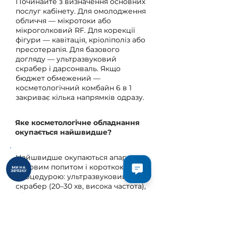
Починайте з визначення основних
послуг кабінету. Для омолодження
обличчя — мікротоки або
мікроголковий RF. Для корекції
фігури — кавітація, кріоліполіз або
пресотерапія. Для базового
догляду — ультразвуковий
скрабер і дарсонваль. Якщо
бюджет обмежений —
косметологічний комбайн 6 в 1
закриває кілька напрямків одразу.
Яке косметологічне обладнання
окупається найшвидше?
Найшвидше окупаються апарати з
масовим попитом і короткою
МИ НА
ЗВ'ЯЗКУ
процедурою: ультразвуковий
скрабер (20–30 хв, висока частота),
мікротоки, дарсонваль. Лазерне
обладнання — олександритовий
або діодний лазер — має вищу
вартість, але і вищий чек