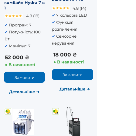
комбайн Hydra 7 в
1
4.8 (14)
✔
7 кольорів LED
4.9 (19)
✔
Функція
✔
Програм: 7
розпилення
✔
Потужність: 100
✔
Сенсорне
Вт
керування
✔
Маніпул: 7
18 000 ₴
52 000 ₴
● В наявності
● В наявності
Замовити
Замовити
Детальніше
➜
Детальніше
➜