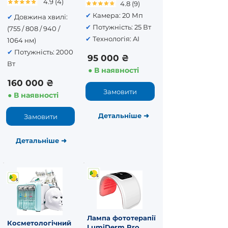
4.9 (4)
4.8 (9)
✔
Камера: 20 Мп
✔
Довжина хвилі:
✔
Потужність: 25 Вт
(755 / 808 / 940 /
✔
Технологія: AI
1064 нм)
✔
Потужність: 2000
95 000 ₴
Вт
● В наявності
160 000 ₴
Замовити
● В наявності
Детальніше
➜
Замовити
Детальніше
➜
Лампа фототерапії
Косметологічний
LumiDerm Pro