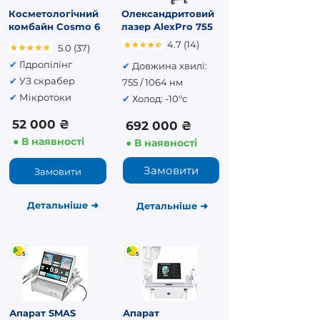
Косметологічний
Олександритовий
комбайн Cosmo 6
лазер AlexPro 755
4.7 (14)
5.0 (37)
✔
Гідропілінг
✔
Довжина хвилі:
✔
УЗ скрабер
755 / 1064 нм
✔
Мікротоки
✔
Холод: -10°с
52 000 ₴
692 000 ₴
● В наявності
● В наявності
Замовити
Замовити
Детальніше
➜
Детальніше
➜
Апарат SMAS
Апарат