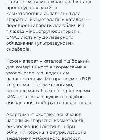
Інтернет-магазин школи реабілітації
пропонує професійне
косметологічне обладнання для
апаратної косметології. У каталозі —
перевірені апарати для обличчя і
тіла: від мікрострумової терапії і
СМАС ліфтингу до лазерного
обладнання і ультразвукових
скраберів.
Кожен апарат у каталозі підібраний
для комерційного використання в
умовах салону з щоденним
навантаженням. Ми працюємо з B2B
клієнтами — косметологами,
власниками кабінетів і керівниками
SPA-центрів, які шукають надійне
обладнання за обґрунтованою ціною.
Асортимент охоплює всі ключові
напрямки апаратної косметології:
омолодження і ліфтинг шкіри
обличчя, корекція фігури, лазерне
видалення небажаного волосся,