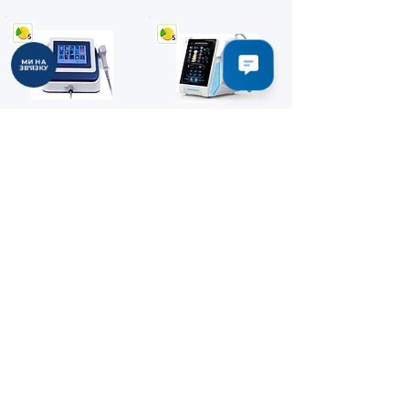
МИ НА
ЗВ'ЯЗКУ
Апарат УХТ
Shock Wave
"SWT22"
F200
4.9 (24)
4.8 (4)
221 000 ₴
141 000 ₴
● В наявності
● В наявності
Замовити
Замовити
Детальніше
➜
Детальніше
➜