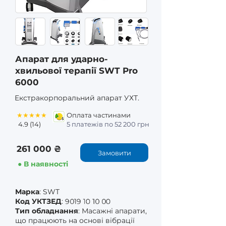
Апарат для ударно-
хвильової терапії SWT Pro
6000
Екстракорпоральний апарат УХТ.
★★★★★
Оплата частинами
4.9 (14)
5 платежів по 52 200 грн
261 000 ₴
Замовити
● В наявності
Марка
: SWT
9019 10 10 00
Код УКТЗЕД
:
Тип обладнання
: Масажні апарати,
що працюють на основі вібрації