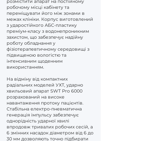
розмістити апарат на постійному
робочому місці кабінету та
переміщувати його між зонами в
межах клініки. Корпус виготовлений
з ударостійкого АБС-пластику
преміум-класу з водонепроникним
захистом, що забезпечує надійну
роботу обладнання у
фізіотерапевтичному середовищі з
підвищеною вологістю та
інтенсивним щоденним
використанням.
На відміну від компактних
радіальних моделей УХТ, ударно
хвильовий апарат SWT Pro 6000
розрахований на високе
навантаження протоку пацієнтів.
Стабільна електро-пневматична
генерація імпульсу забезпечує
однорідність ударної хвилі
впродовж тривалих робочих сесій, а
6 змінних насадок діаметром від 6 до
30 мм дозволяють точно підбирати