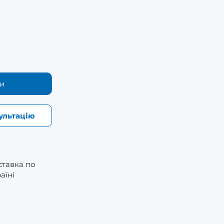
и
ультацію
ставка по
аїні