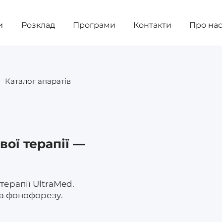
и
Розклад
Програми
Контакти
Про на
Каталог апаратів
вої терапії —
терапії UltraMed.
та фонофорезу.