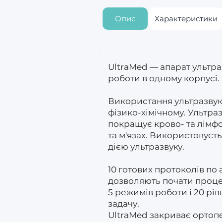
Опис
Характеристики
UltraMed — апарат ультра
роботи в одному корпусі.
Використання ультразвуку
фізико-хімічному. Ультра
покращує крово- та лімфо
та м'язах. Використовуєт
дією ультразвуку.
10 готових протоколів по 
дозволяють почати проце
5 режимів роботи і 20 рів
задачу.
UltraMed закриває ортопе