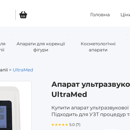
Головна
Цін
для
Апарати для корекції
Косметологічні
ії
фігури
апарати
апії
>
UltraMed
Апарат ультразвуко
UltraMed
Купити апарат ультразвукової 
Підходить для УЗТ процедур 
★★★★★
5.0 (7)