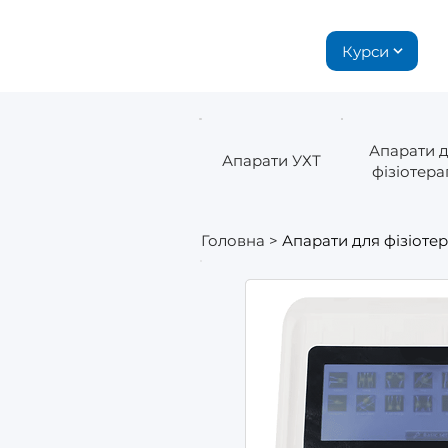
Курси
Апарати 
Апарати УХТ
фізіотерап
Головна
>
Апарати для фізіотер