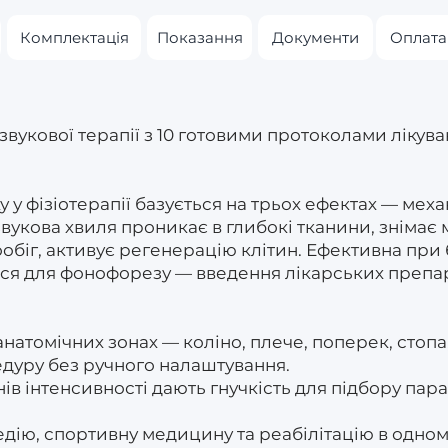
Комплектація
Показання
Документи
Оплата
звукової терапії з 10 готовими протоколами лікув
 у фізіотерапії базується на трьох ефектах — меха
звукова хвиля проникає в глибокі тканини, знімає 
обіг, активує регенерацію клітин. Ефективна при б
ься для фонофорезу — введення лікарських препар
анатомічних зонах — коліно, плече, поперек, стопа
дуру без ручного налаштування.
нів інтенсивності дають гнучкість для підбору пара
дію, спортивну медицину та реабілітацію в одном