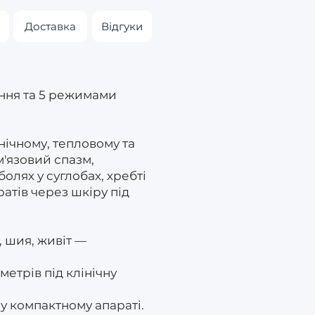
Доставка
Відгуки
ання та 5 режимами
нічному, тепловому та
м'язовий спазм,
олях у суглобах, хребті
атів через шкіру під
, шия, живіт —
метрів під клінічну
у компактному апараті.