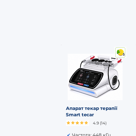
Апарат текар терапії
Smart tecar
4.9 (14)
✔
Частота: 448 кГц