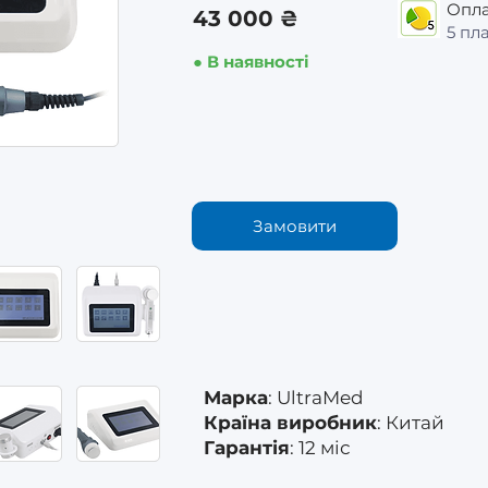
Опла
43 000 ₴
5 пл
● В наявності
Замовити
Марка
: UltraMed
Країна виробник
: Китай
Гарантія
: 12 міс