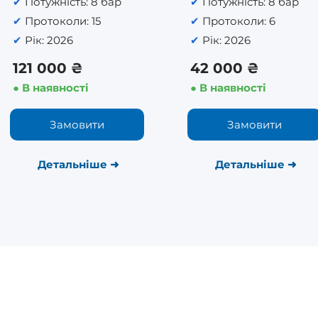
✔
Потужність: 8 бар
✔
Потужність: 8 бар
✔
Протоколи: 15
✔
Протоколи: 6
✔
Рік: 2026
✔
Рік: 2026
121 000 ₴
42 000 ₴
● В наявності
● В наявності
Замовити
Замовити
Детальніше
➜
Детальніше
➜
Курси:
Обладнання: