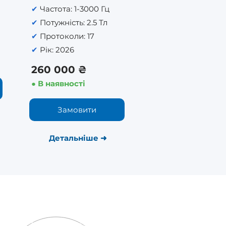
✔
Частота: 1-3000 Гц
✔
Потужність: 2.5 Тл
✔
Протоколи: 17
✔
Рік: 2026
260 000 ₴
● В наявності
Замовити
Детальніше
➜
Контакти:
38 (
068)
960
-02-33