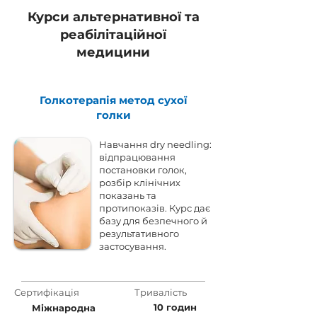
Курси альтернативної та
реабілітаційної
медицини
Голкотерапія метод сухої
голки
Навчання dry needling:
відпрацювання
постановки голок,
розбір клінічних
показань та
протипоказів. Курс дає
базу для безпечного й
результативного
застосування.
Сертифікація
Тривалість
10 годин
Міжнародна