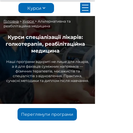
Курси
Головна
>
Курси
> Альтернативна та
реабілітаційна медицина
Курси спеціалізації лікарів:
голкотерапія, реабілітаційна
медицина
Наші програми відкриті не лише для лікарів,
а й для фахівців суміжних напрямків —
фізичних терапевтів, масажистів та
спеціалістів з відновлення. Практика,
сучасні методики та диплом після навчання.
Переглянути програми