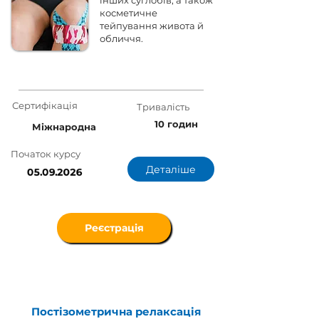
інших суглобів, а також
косметичне
тейпування живота й
обличчя.
Сертифікація
Тривалість
10 годин
Міжнародна
Початок курсу
Деталіше
05.09.2026
Реєстрація
Постізометрична релаксація