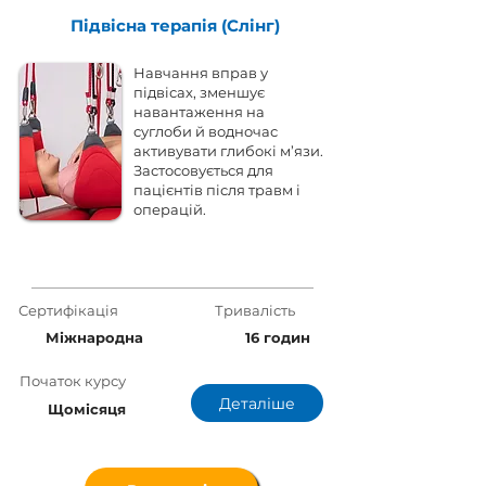
Підвісна терапія (Слінг)
Навчання вправ у
підвісах, зменшує
навантаження на
суглоби й водночас
активувати глибокі м’язи.
Застосовується для
пацієнтів після травм і
операцій.
Сертифікація
Тривалість
Міжнародна
16 годин
Початок курсу
Деталіше
Щомісяця