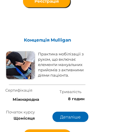
Реєстрація
Концепція Mulligan
Практика мобілізації з
рухом, що включає
елементи мануальних
прийомів з активними
діями пацієнта.
Сертифікація
Тривалість
8 годин
Міжнародна
Початок курсу
Деталіше
Щомісяця