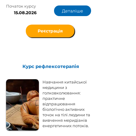
Початок курсу
Деталіше
15.08.2026
Реєстрація
Курс рефлексотерапія
Навчання китайської
медицини з
голковколювання:
практичне
відпрацювання
біологічно активних
точок на тілі людини та
вивчення меридіанів
енергетичних потоків.