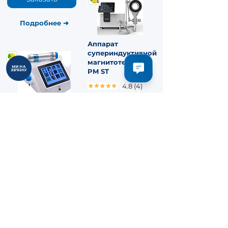
Подробнее
➜
Аппарат
супериндуктивной
магнитотерапии
МИ НА
PM ST
ЗВ'ЯЗКУ
4.8 (4)
✔
Частота: 1–3000 Гц
Shock Wave
✔
Мощность: 2,5 Тл
V100
✔
Протоколы: 17
4.7 (44)
✔
Год: 2026
260 000 ₴
42 000 ₴
● В наличии
● В наличии
Заказать
Заказать
Подробнее
➜
Подробнее
➜