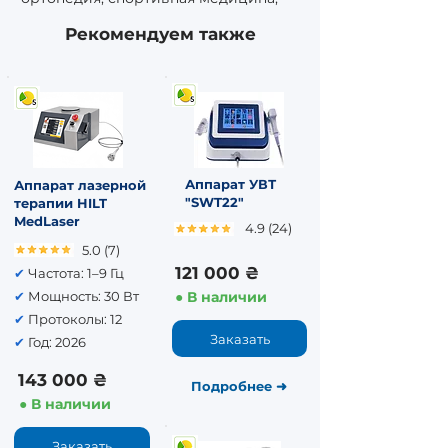
неврологическая реабилитация,
Рекомендуем также
послеоперационное
восстановление. Набор сменных
насадок позволяет работать с любой
зоной тела без перенастройки
протокола.
Аппарат УВТ
​Аппарат лазерной
"SWT22"
терапии HILT
MedLaser
4.9 (24)
5.0 (7)
121 000 ₴
✔
Частота: 1–9 Гц
✔
Мощность: 30 Вт
● В наличии
✔
Протоколы: 12
Заказать
✔
Год: 2026
143 000 ₴
Подробнее​
➜
● В наличии
Заказать