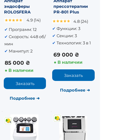
Аппарат
Аппарат
эндосферы
прессотерапии
ROLOSFERA
PR-801 Plus
4.9 (14)
4.8 (24)
✔
Функции: 3
✔
Программ: 12
✔
Секции: 3
✔
Скорость: 448 об/
✔
Технология: 3 в 1
мин
✔
Манипул: 2
69 000 ₴
● В наличии
85 000 ₴
● В наличии
Заказать
Заказать
Подробнее
➜
Подробнее​
➜