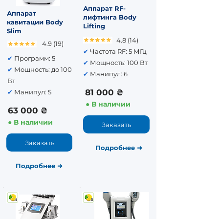
Аппарат RF-
Аппарат
лифтинга Body
кавитации Body
Lifting
Slim
4.8 (14)
4.9 (19)
✔
Частота RF: 5 МГц
✔
Программ: 5
✔
Мощность: 100 Вт
✔
Мощность: до 100
✔
Манипул: 6
Вт
81 000 ₴
✔
Манипул: 5
● В наличии
63 000 ₴
● В наличии
Заказать
Заказать
Подробнее
➜
Подробнее​
➜