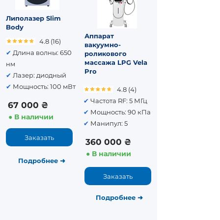
Липолазер Slim
Body
Аппарат
4.8 (16)
вакуумно-
✔
Длина волны: 650
роликового
массажа LPG Vela
нм
Pro
✔
Лазер: диодный
✔
Мощность: 100 мВт
4.8 (4)
✔
Частота RF: 5 МГц
67 000 ₴
✔
Мощность: 90 кПа
● В наличии
✔
Манипул: 5
Заказать
360 000 ₴
● В наличии
Подробнее
➜
Заказать
Подробнее
➜