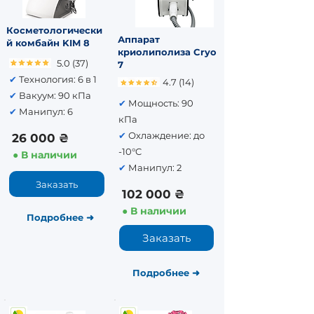
Косметологически
Аппарат
й комбайн KIM 8
криолиполиза Cryo
5.0 (37)
7
✔
Технология: 6 в 1
4.7 (14)
✔
Вакуум: 90 кПа
✔
Мощность: 90
✔
Манипул: 6
кПа
✔
Охлаждение: до
26 000 ₴
-10°C
● В наличии
✔
Манипул: 2
Заказать
102 000 ₴
● В наличии
Подробнее
➜
Заказать
Подробнее​
➜