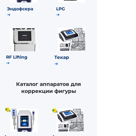
Эндофсера
LPG
➜
➜
RF Lifting
Текар
➜
➜
Каталог аппаратов для
коррекции фигуры