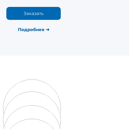
Заказать
Подробнее
➜
Контакты:
38 (
068)
960
-02-33
rehabvidnovlenja@gmail.com
г. Львов
ул.
Княгини Ольги 5л
Пн-Сб: 09:00-20:00