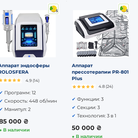
Аппарат эндосферы
Аппарат
ROLOSFERA
прессотерапии PR-801
Plus
4.9 (14)
4.8 (24)
✔
Программ: 12
✔
Функции: 3
✔
Скорость: 448 об/мин
✔
Секции: 3
✔
Манипул: 2
✔
Технология: 3 в 1
85 000 ₴
50 000 ₴
● В наличии
● В наличии