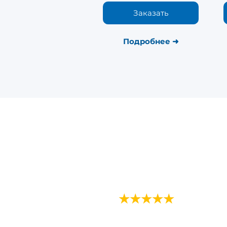
Заказать
Подробнее
➜
Лицензированный учебный
центр в сфере массажа и
реабилитации.
5.0
★★★★★
на основе 115 отзывов