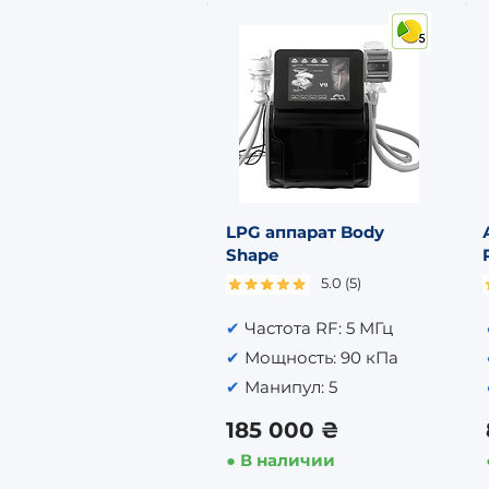
LPG аппарат Body
Shape
5.0 (5)
✔
Частота RF: 5 МГц
✔
Мощность: 90 кПа
✔
Манипул: 5
185 000 ₴
● В наличии