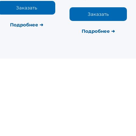
Заказать
Заказать
Подробнее​
➜
Подробнее
➜
Курсы:
Оборудование:
Массаж
Ударно-волновая терапия
Реабилитация
Физиотерапии
Физическая терапия
Коррекция фигуры
Физиотерапия
Косметологическое
Иглотерапия