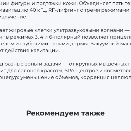
ии фигуры и подтяжки кожи. Объединяет пять те
 кавитацию 40 кГц, RF-лифтинг с тремя режимами
излучение.
ает жировые клетки ультразвуковыми волнами —
г в режимах 3, 4 и 6-полярный позволяет прицел
телом и глубокими слоями дермы. Вакуумный мас
т действие кавитации.
од разные зоны и задачи — от крупных мышечных 
дит для салонов красоты, SPA-центров и косметол
роцедур: уменьшение объёмов, коррекция целлюл
Рекомендуем также