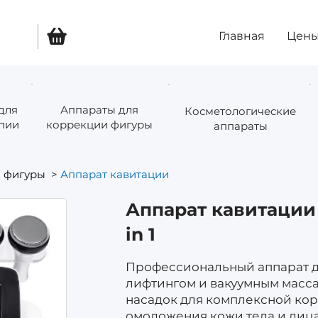
Главная
Цен
для
Аппараты для
Косметологические
пии
коррекции фигуры
аппараты
 фигуры
>
Аппарат кавитации
Аппарат кавитации 
in 1
Профессиональный аппарат д
лифтингом и вакуумным массаж
насадок для комплексной ко
омоложения кожи тела и лица