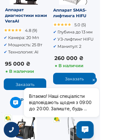
Аппарат
Аппарат SMAS-
диагностики кожи
лифтинга HIFU
VeraAI
5.0 (5)
4.8 (9)
✔
Глубина до 13 мм
✔
Камера: 20 Мп
✔
УЗ-лифтинг HIFU
✔
Мощность: 25 Вт
✔
Манипул: 2
✔
Технология: AI
260 000 ₴
95 000 ₴
● В наличии
● В наличии
Заказать
Заказать
Подробнее
➜
Подробнее
➜