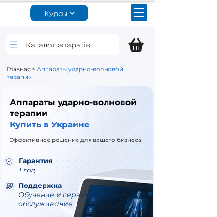
Курсы
Каталог апаратів
Главная >
Аппараты ударно-волновой
терапии
Аппараты ударно-волновой
терапии
Купить в Украине
Апарати УХТ
Эффективное решение для вашего бизнеса
Гарантия
Апарати для фізіотерапії
1 год
Поддержка
Апарати для корекції фігури
Обучение и сервисное
обслуживание
Апарати для косметології