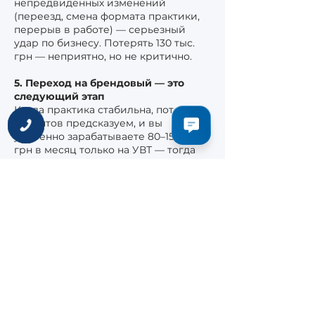
непредвиденных изменений
(переезд, смена формата практики,
перерыв в работе) — серьезный
удар по бизнесу. Потерять 130 тыс.
грн — неприятно, но не критично.
5. Переход на брендовый — это
следующий этап
Когда практика стабильна, поток
клиентов предсказуем, и вы
уверенно зарабатываете 80–150 тыс.
грн в месяц только на УВТ — тогда
есть смысл перейти на европейский
бренд как инструмент премиум-
сегмента. До этого момента
брендовый аппарат — это не
инвестиция, а переплата.
Когда все же стоит брать
европейский бренд сразу
Честно — есть случаи, когда
китайский аппарат не является
оптимальным:
Вы открываете крупную клинику с