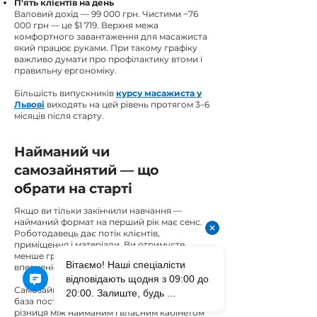
П'ять клієнтів на день
Валовий дохід — 99 000 грн. Чистими ~76
000 грн — це $1 719. Верхня межа
комфортного завантаження для масажиста
який працює руками. При такому графіку
важливо думати про профілактику втоми і
правильну ергономіку.
Більшість випускників
курсу масажиста у
Львові
виходять на цей рівень протягом 3–6
місяців після старту.
Найманий чи
самозайнятий — що
обрати на старті
Якщо ви тільки закінчили навчання —
найманий формат на перший рік має сенс.
Роботодавець дає потік клієнтів,
приміщення і матеріали. Ви отримуєте
менше грошей — але набираєте практику і
впевненість без фінансового ризику.
Самозайнятість виправдовує себе коли є
база постійних клієнтів від 15–20 осіб. Тоді
різниця між найманим і власним кабінетом