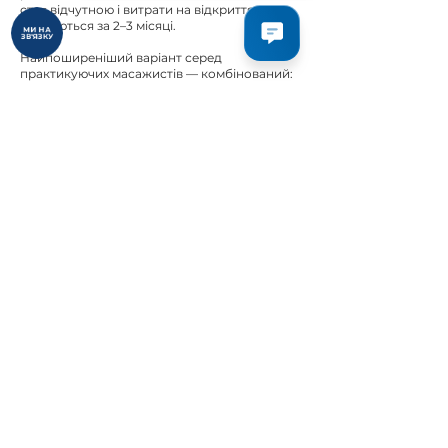
стає відчутною і витрати на відкриття
окупаються за 2–3 місяці.
МИ НА
ЗВ'ЯЗКУ
Найпоширеніший варіант серед
практикуючих масажистів — комбінований:
робота у салоні плюс власні клієнти у
вільний час. Це дозволяє будувати базу без
ризику і поступово переходити на повну
самозайнятість коли цифри це дозволяють.
Висновок
Масажист з власним кабінетом і трьома
клієнтами на день заробляє чистими ~40
000 грн (~$914) на місяць у Львові.
У Києві та при преміум-цінах ця цифра вища
на 30–50%. Перший рік — найскладніший:
потрібно набрати базу постійних клієнтів і
вийти на стабільне завантаження. Після
цього дохід не залежить ні від роботодавця
ні від сезону.
Якщо хочете стартувати в цій сфері —
рекомендуємо розглянути
курси масажу у
Львові
з офіційним сертифікатом МОЗ.
Місяць навчання з 80% практики дає
достатню базу щоб впевнено прийняти