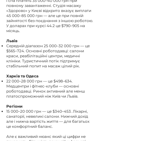
і спа платять 35 000–40 000 грн при
повному завантаженні. Студія масажу
«Здорово» у Києві відкрито вказує виплати
45 000–85 000 грн — але це при повній
зайнятості без поєднання з іншою роботою.
У доларах при курсі 44.2 це $790–905 на
місяць.
Львів
Середній діапазон 25 000–32 000 грн — це
$565–724. Основні роботодавці: салони
краси, реабілітаційні центри, медичні
клініки. Туристичний потік підтримує
стабільний попит на масаж цілий рік.
Харків та Одеса
22 000–28 000 грн — це $498–634.
Медцентри і фітнес-клуби — основні
роботодавці. Ринок активний але менш
платоспроможний ніж Київ чи Львів.
Регіони
15 000–20 000 грн — це $340–453. Лікарні,
санаторії, невеликі салони. Нижчий дохід
але і нижча вартість життя — для багатьох
це комфортний баланс.
Але є важливий нюанс який ці цифри не