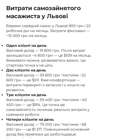
Витрати самозайнятого
масажиста у Львові
Беремо середній сеанс у Львові 900 грн і 22
робочих дні на місяць. Витрати фіксовані —
~15 000 грн на місяць.
Один клієнт на день
Валовий дохід — 19 800 грн. Після витрат
залишається ~4 800 грн — це $109 на місяць.
Виживати можна, розвиватись важко. Це
стартова точка а не ціль.
Два клієнти на день
Валовий дохід — 39 600 грн. Чистими ~22
600 грн — це $511. Вже комфортніше —
витрати перекриті з запасом і є кошти на
розвиток.
Три клієнти на день
Валовий дохід — 59 400 грн. Чистими ~40
400 грн — це $914. Це точка де
самозайнятість починає реально виграти у
найманої роботи.
Чотири клієнти на день
Валовий дохід — 79 200 грн. Чистими ~58
200 грн — це $1 317. Повноцінний основний
дохід без прив'язки до роботодавця.