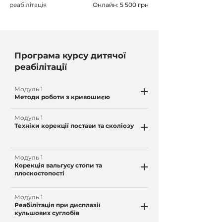
реабілітація
Онлайн: 5 500 грн
Програма курсу дитячої
реабілітації
+
Модуль 1
Методи роботи з кривошиєю
Модуль 1
+
Техніки корекції постави та сколіозу
Модуль 1
+
Корекція вальгусу стопи та
плоскостопості
Модуль 1
+
Реабілітація при дисплазії
кульшових суглобів