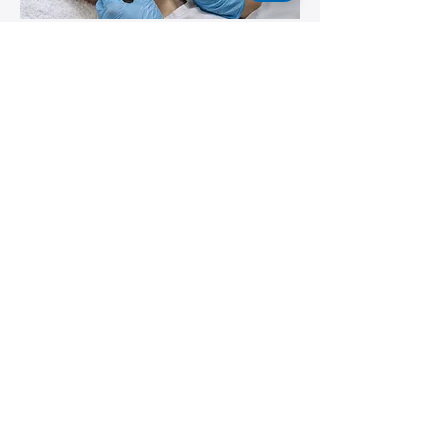
Курс логопедичного масажу
Навчіться технікам масажу для
корекції мовленнєвих порушень у
дітей різного віку.
Деталі курсу
Курс дитячого масажу
Дитячий масаж для немовлят.
Практичні техніки, відновлення
фізичного стану дитини.
Деталі курсу