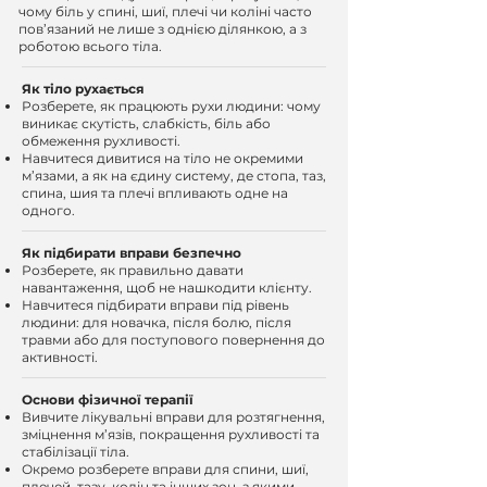
чому біль у спині, шиї, плечі чи коліні часто
пов’язаний не лише з однією ділянкою, а з
роботою всього тіла.
Як тіло рухається
Розберете, як працюють рухи людини: чому
виникає скутість, слабкість, біль або
обмеження рухливості.
Навчитеся дивитися на тіло не окремими
м’язами, а як на єдину систему, де стопа, таз,
спина, шия та плечі впливають одне на
одного.
Як підбирати вправи безпечно
Розберете, як правильно давати
навантаження, щоб не нашкодити клієнту.
Навчитеся підбирати вправи під рівень
людини: для новачка, після болю, після
травми або для поступового повернення до
активності.
Основи фізичної терапії
Вивчите лікувальні вправи для розтягнення,
зміцнення м’язів, покращення рухливості та
стабілізації тіла.
Окремо розберете вправи для спини, шиї,
плечей, тазу, колін та інших зон, з якими