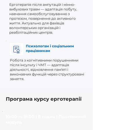
Ерготерапія після ампутацій і мінно-
вибухових травм — адаптація побуту,
навчання самообслуговуванню з
протезом, повернення до активного
життя. Актуально для фахівців
волонтерських організацій і
реабілітаційних центрів.
Психологам і соціальним
працівникам
Робота з когнітивними порушеннями
після інсульту і ЧМТ — адаптація
діяльності, відновлення пам'яті і
виконавчих функцій через структуровані
заняття.
Програма курсу ерготерапії
10:00 — 18:00 | 8 годин | Практичний
модуль