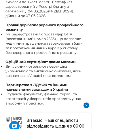
вимогам до якості освіти. Сертифікат
зареєстрований у Реєстрі Органу з
04.03.2025
21931809-1)
сертифікації
(№
,
03.03.2028
дійсний до
.
Провайдер безперервного професійного
розвитку
Ми зареєстровані як провайдер БПР
(реєстраційний номер 2553), що дозволяє
медичним працівникам зараховувати бали
за проходження наших курсів у систему
безперервного професійного розвитку.
Офіційний сертифікат двома мовами
Випускники отримують сертифікат
українською та англійською мовами, який
визнається в Україні та за кордоном.
Партнерство з ЛДУФК та іншими
навчальними закладами України
Студенти факультету фізичної терапії та
ерготерапії університетів проходять у нас
виробничу практику.