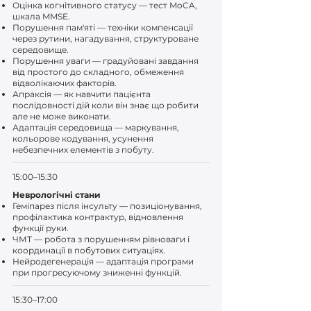
Оцінка когнітивного статусу — тест MoCA,
шкала MMSE.
Порушення пам'яті — техніки компенсації
через рутини, нагадування, структуроване
середовище.
Порушення уваги — градуйовані завдання
від простого до складного, обмеження
відволікаючих факторів.
Апраксія — як навчити пацієнта
послідовності дій коли він знає що робити
але не може виконати.
Адаптація середовища — маркування,
кольорове кодування, усунення
небезпечних елементів з побуту.
15:00–15:30
Неврологічні стани
Геміпарез після інсульту — позиціонування,
профілактика контрактур, відновлення
функції руки.
ЧМТ — робота з порушенням рівноваги і
координації в побутових ситуаціях.
Нейродегенерація — адаптація програми
при прогресуючому зниженні функцій.
15:30–17:00