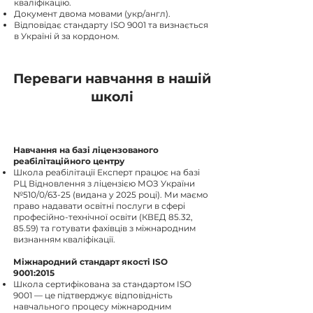
кваліфікацію.
Документ двома мовами (укр/англ).
Відповідає стандарту ISO 9001 та визнається
в Україні й за кордоном.
Переваги навчання в нашій
школі
Навчання на базі ліцензованого
реабілітаційного центру
Школа реабілітації Експерт працює на базі
РЦ Відновлення з ліцензією МОЗ України
№510/0/63-25 (видана у 2025 році). Ми маємо
право надавати освітні послуги в сфері
професійно-технічної освіти (КВЕД 85.32,
85.59) та готувати фахівців з міжнародним
визнанням кваліфікації.
Міжнародний стандарт якості ISO
9001:2015
Школа сертифікована за стандартом ISO
9001 — це підтверджує відповідність
навчального процесу міжнародним