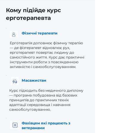
Кому підійде курс
ерготерапевта
Фізичні терапевти
Ерготерапія доповнює фізичну терапію
— де фізтерапевт відновлює рух,
ерготерапевт повертає людину до
самостійного життя. Курс дає практичні
інструменти роботи з повсякденною
активністю і самообслуговуванням.
Масажистам
Курс підходить без медичного диплому
— програма побудована від базових
принципів до практичних технік
адаптації середовища і навчання
самообслуговуванню.
Фахівцям які працюють з
ветеранами