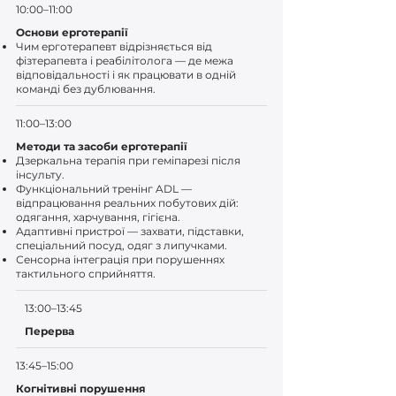
10:00–11:00
Основи ерготерапії
Чим ерготерапевт відрізняється від
фізтерапевта і реабілітолога — де межа
відповідальності і як працювати в одній
команді без дублювання.
11:00–13:00
Методи та засоби ерготерапії
Дзеркальна терапія при геміпарезі після
інсульту.
Функціональний тренінг ADL —
відпрацювання реальних побутових дій:
одягання, харчування, гігієна.
Адаптивні пристрої — захвати, підставки,
спеціальний посуд, одяг з липучками.
Сенсорна інтеграція при порушеннях
тактильного сприйняття.
13:00–13:45
Перерва
13:45–15:00
Когнітивні порушення