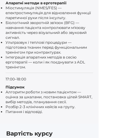
Апаратні методи в ерготерапії
Міостимуляція (NMES/FES) —
електростимуляція для відновлення функції
паретичної руки після інсульту.
Біологічний зворотній зв'язок (BFG) —
навчання пацієнта контролювати м'язову
активність через візуальний або звуковий
сигнал.
Ультразвук і теплові процедури —
підготовка тканин перед функціональним
тренінгом при контрактурах.
Інтеграція апаратних методів в сесію
ерготерапії — коли і як поєднувати з ADL
тренінгом.
17:00–18:00
Підсумок
Алгоритм роботи з новим пацієнтом —
оцінка за шкалами, постановка цілей SMART,
вибір методів, планування сесії.
Розбір 2-3 клінічних кейсів на групу.
Питання і відповіді.
Вартість курсу