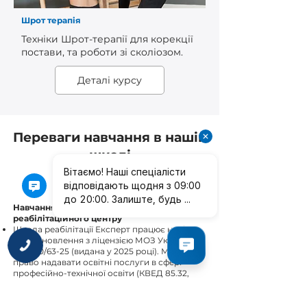
Шрот терапія
Техніки Шрот-терапії для корекції
постави, та роботи зі сколіозом.
Деталі курсу
Переваги навчання в нашій
школі
Навчання на базі ліцензованого
реабілітаційного центру
Школа реабілітації Експерт працює на базі
РЦ Відновлення з ліцензією МОЗ України
МИ НА
ЗВ'ЯЗКУ
№510/0/63-25 (видана у 2025 році). Ми маємо
право надавати освітні послуги в сфері
професійно-технічної освіти (КВЕД 85.32,
85.59) та готувати фахівців з міжнародним
визнанням кваліфікації.