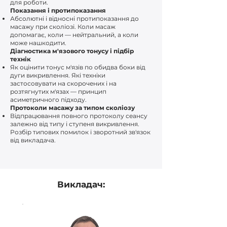
для роботи.
Показання і протипоказання
Абсолютні і відносні протипоказання до
масажу при сколіозі. Коли масаж
допомагає, коли — нейтральний, а коли
може нашкодити.
Діагностика м'язового тонусу і підбір
технік
Як оцінити тонус м'язів по обидва боки від
дуги викривлення. Які техніки
застосовувати на скорочених і на
розтягнутих м'язах — принцип
асиметричного підходу.
Протоколи масажу за типом сколіозу
Відпрацювання повного протоколу сеансу
залежно від типу і ступеня викривлення.
Розбір типових помилок і зворотний зв'язок
від викладача.
Викладач: