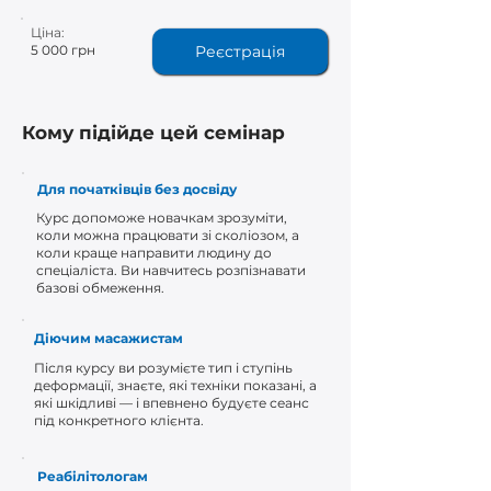
Ціна:
5 000 грн
Реєстрація
Кому підійде цей семінар
Для початківців без досвіду
Курс допоможе новачкам зрозуміти,
коли можна працювати зі сколіозом, а
коли краще направити людину до
спеціаліста. Ви навчитесь розпізнавати
базові обмеження.
Діючим масажистам
Після курсу ви розумієте тип і ступінь
деформації, знаєте, які техніки показані, а
які шкідливі — і впевнено будуєте сеанс
під конкретного клієнта.
Реабілітологам