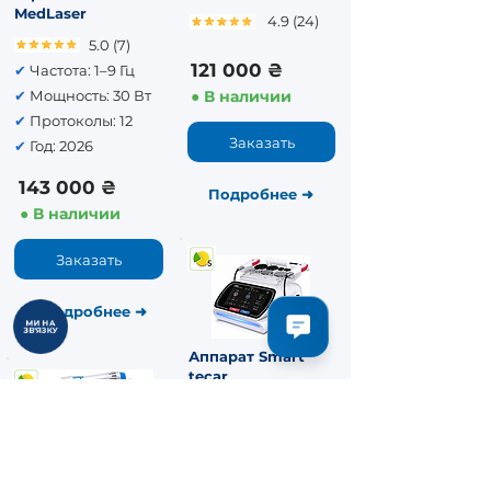
MedLaser
4.9 (24)
5.0 (7)
121 000 ₴
✔
Частота: 1–9 Гц
✔
Мощность: 30 Вт
● В наличии
✔
Протоколы: 12
Заказать
✔
Год: 2026
143 000 ₴
Подробнее​
➜
● В наличии
Заказать
Подробнее
➜
МИ НА
ЗВ'ЯЗКУ
Аппарат Smart
tecar
4.9 (14)
✔
Частота: 1–22 Гц
✔
Мощность: 8 бар
✔
Протоколы: 15