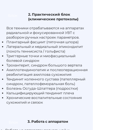
2. Практический блок
Блок
(клинические протоколы)
Все техники отрабатываются на аппаратах
радиальной и фокусированной УВТ с
разбором ручных настроек параметров.
Плантарный фасциит (пяточная шпора)
Латеральный и медиальный эпикондилит
(локоть теннисиста / гольфиста)
Триггерные точки и миофасциальный
болевой синдром
Трохантерит, синдром большого вертела
Ахиллотендинопатия и послеоперационная
реабилитация ахиллова сухожилия
Тендинит коленного сустава (пателлярный
синдром, пателлофеморальная боль)
Болезнь Осгуда-Шлаттера (подростки)
Кальцифицирующий тендинит плеча
Хронические воспалительные состояния
сухожилий и связок
3. Работа с аппаратом
Блок