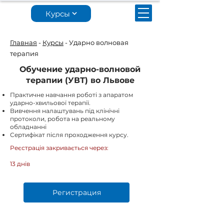
Курсы
Главная
-
Курсы
- Ударно волновая
терапия
Обучение ударно-волновой
терапии (УВТ) во Львове
Практичне навчання роботі з апаратом
ударно-хвильової терапії.
Вивчення налаштувань під клінічні
протоколи, робота на реальному
обладнанні
Сертифікат після проходження курсу.
Реєстрація закривається через:
13 днів
Регистрация