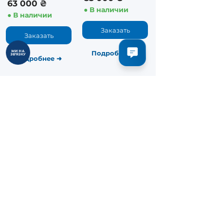
63 000 ₴
● В наличии
● В наличии
Заказать
Заказать
МИ НА
Подробнее​
➜
ЗВ'ЯЗКУ
Подробнее​
➜
Аппарат
LPG аппарат Body
прессотерапии
Shape
PR-801 Plus
5.0 (5)
4.8 (24)
✔
Частота RF: 5 МГц
✔
Функции: 3
✔
Мощность: 90 кПа
✔
Секции: 3
✔
Манипул: 5
✔
Технология: 3 в 1
185 000 ₴
50 000 ₴